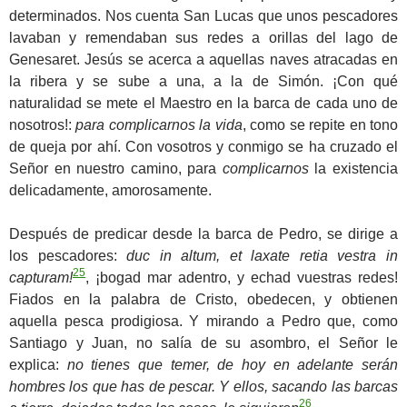
determinados. Nos cuenta San Lucas que unos pescadores
lavaban y remendaban sus redes a orillas del lago de
Genesaret. Jesús se acerca a aquellas naves atracadas en
la ribera y se sube a una, a la de Simón. ¡Con qué
naturalidad se mete el Maestro en la barca de cada uno de
nosotros!:
para complicarnos la vida
, como se repite en tono
de queja por ahí. Con vosotros y conmigo se ha cruzado el
Señor en nuestro camino, para
complicarnos
la existencia
delicadamente, amorosamente.
Después de predicar desde la barca de Pedro, se dirige a
los pescadores:
duc in altum, et laxate retia vestra in
25
capturam!
, ¡bogad mar adentro, y echad vuestras redes!
Fiados en la palabra de Cristo, obedecen, y obtienen
aquella pesca prodigiosa. Y mirando a Pedro que, como
Santiago y Juan, no salía de su asombro, el Señor le
explica:
no tienes que temer, de hoy en adelante serán
hombres los que has de pescar. Y ellos, sacando las barcas
26