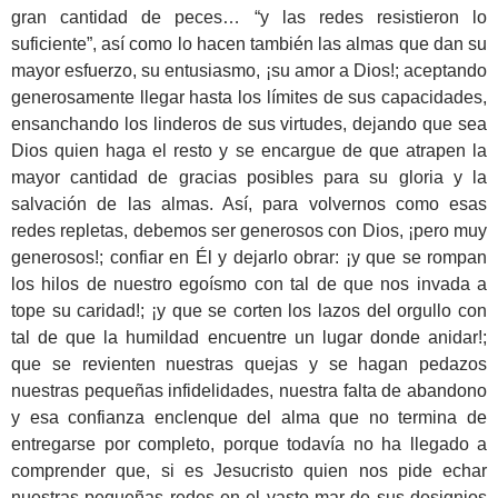
gran cantidad de peces… “y las redes resistieron lo
suficiente”, así como lo hacen también las almas que dan su
mayor esfuerzo, su entusiasmo, ¡su amor a Dios!; aceptando
generosamente llegar hasta los límites de sus capacidades,
ensanchando los linderos de sus virtudes, dejando que sea
Dios quien haga el resto y se encargue de que atrapen la
mayor cantidad de gracias posibles para su gloria y la
salvación de las almas. Así, para volvernos como esas
redes repletas, debemos ser generosos con Dios, ¡pero muy
generosos!; confiar en Él y dejarlo obrar: ¡y que se rompan
los hilos de nuestro egoísmo con tal de que nos invada a
tope su caridad!; ¡y que se corten los lazos del orgullo con
tal de que la humildad encuentre un lugar donde anidar!;
que se revienten nuestras quejas y se hagan pedazos
nuestras pequeñas infidelidades, nuestra falta de abandono
y esa confianza enclenque del alma que no termina de
entregarse por completo, porque todavía no ha llegado a
comprender que, si es Jesucristo quien nos pide echar
nuestras pequeñas redes en el vasto mar de sus designios