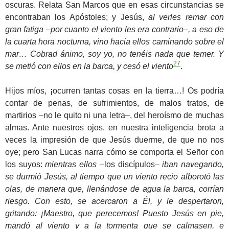
oscuras. Relata San Marcos que en esas circunstancias se
encontraban los Apóstoles; y Jesús,
al verles remar con
gran fatiga
–
por cuanto el viento les era contrario
–
, a eso de
la cuarta hora nocturna, vino hacia ellos caminando sobre el
mar… Cobrad ánimo, soy yo, no tenéis nada que temer. Y
27
se metió con ellos en la barca, y cesó el viento
.
Hijos míos, ¡ocurren tantas cosas en la tierra…! Os podría
contar de penas, de sufrimientos, de malos tratos, de
martirios –no le quito ni una letra–, del heroísmo de muchas
almas. Ante nuestros ojos, en nuestra inteligencia brota a
veces la impresión de que Jesús duerme, de que no nos
oye; pero San Lucas narra cómo se comporta el Señor con
los suyos:
mientras ellos
–los discípulos–
iban navegando,
se durmió Jesús, al tiempo que un viento recio alborotó las
olas, de manera que, llenándose de agua la barca, corrían
riesgo. Con esto, se acercaron a Él, y le despertaron,
gritando: ¡Maestro, que perecemos! Puesto Jesús en pie,
mandó al viento y a la tormenta que se calmasen, e