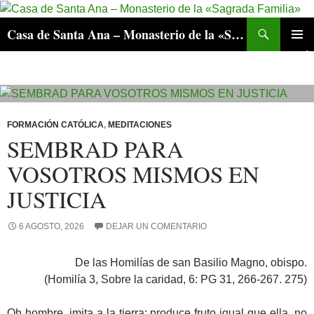
Ir
a
Buscar
Casa de Santa Ana – Monasterio de la «Sagrada Familia»
la
MENÚ
página
PRINCI
FORMACIÓN CATÓLICA
,
MEDITACIONES
SEMBRAD PARA
VOSOTROS MISMOS EN
JUSTICIA
6 AGOSTO, 2026
DEJAR UN COMENTARIO
De las Homilías de san Basilio Magno, obispo.
(Homilía 3, Sobre la caridad, 6: PG 31, 266-267. 275)
Oh hombre, imita a la tierra; produce fruto igual que ella, no