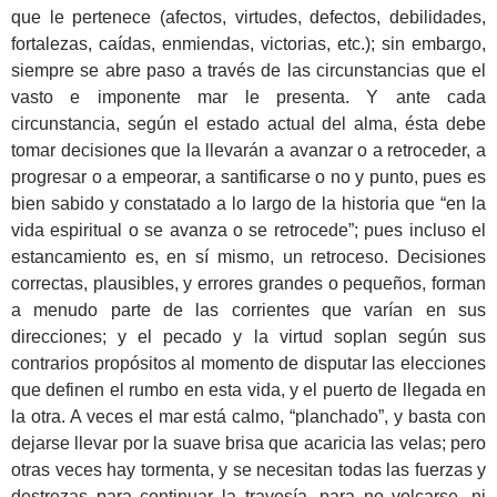
que le pertenece (afectos, virtudes, defectos, debilidades,
fortalezas, caídas, enmiendas, victorias, etc.); sin embargo,
siempre se abre paso a través de las circunstancias que el
vasto e imponente mar le presenta. Y ante cada
circunstancia, según el estado actual del alma, ésta debe
tomar decisiones que la llevarán a avanzar o a retroceder, a
progresar o a empeorar, a santificarse o no y punto, pues es
bien sabido y constatado a lo largo de la historia que “en la
vida espiritual o se avanza o se retrocede”; pues incluso el
estancamiento es, en sí mismo, un retroceso. Decisiones
correctas, plausibles, y errores grandes o pequeños, forman
a menudo parte de las corrientes que varían en sus
direcciones; y el pecado y la virtud soplan según sus
contrarios propósitos al momento de disputar las elecciones
que definen el rumbo en esta vida, y el puerto de llegada en
la otra. A veces el mar está calmo, “planchado”, y basta con
dejarse llevar por la suave brisa que acaricia las velas; pero
otras veces hay tormenta, y se necesitan todas las fuerzas y
destrezas para continuar la travesía, para no volcarse, ni